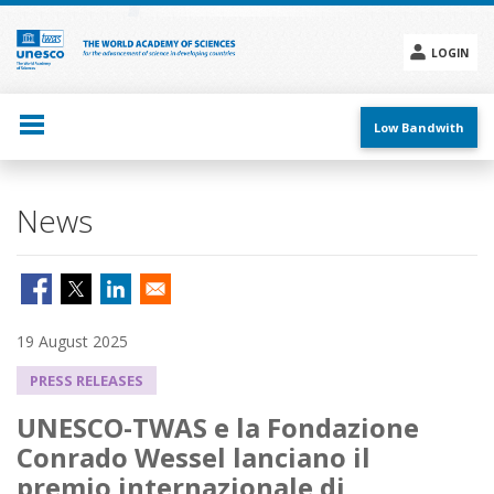
Skip
to
main
LOGIN
content
Social
menu
Low Bandwith
News
19 August 2025
PRESS RELEASES
UNESCO-TWAS e la Fondazione
Conrado Wessel lanciano il
premio internazionale di