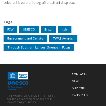
celebra il lavoro di fotografi brasiliani di spicco.
Tags
FCW
UNESCO
Brazil
Italy
Environment and Climate
TWAS Awards
Through Southern Lenses: Science in Focus
Menu
CONTACTS
Mobile
Footer
NEWS
SUPPORT
TWAS PLUS
THE WORLD ACADEMY OF SCIENCES
for the advancement of science in
developing countries