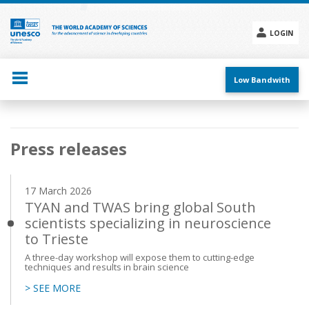
Skip
to
main
LOGIN
content
Social
menu
Low Bandwith
Main
Press releases
navigation
17 March 2026
TYAN and TWAS bring global South
scientists specializing in neuroscience
to Trieste
A three-day workshop will expose them to cutting-edge
techniques and results in brain science
> SEE MORE