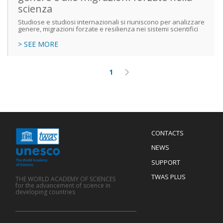
scienza
Studiose e studiosi internazionali si riuniscono per analizzare
genere, migrazioni forzate e resilienza nei sistemi scientifici
> SEE MORE
1
Current
Next
Pagination
page
page
Menu
CONTACTS
Mobile
Footer
NEWS
SUPPORT
TWAS PLUS
THE WORLD ACADEMY OF SCIENCES
for the advancement of science in
developing countries