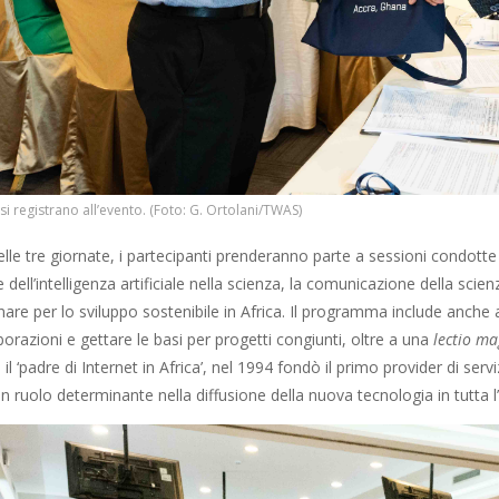
 si registrano all’evento. (Foto: G. Ortolani/TWAS)
lle tre giornate, i partecipanti prenderanno parte a sessioni condotte d
 dell’intelligenza artificiale nella scienza, la comunicazione della scie
inare per lo sviluppo sostenibile in Africa. Il programma include anche
orazioni e gettare le basi per progetti congiunti, oltre a una
lectio ma
il ‘padre di Internet in Africa’, nel 1994 fondò il primo provider di servi
 ruolo determinante nella diffusione della nuova tecnologia in tutta l