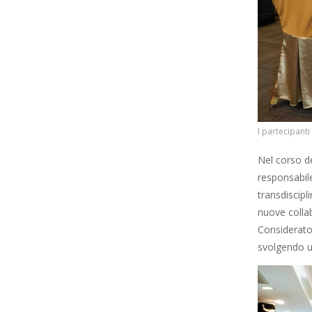
I partecipanti
Nel corso de
responsabile
transdiscipl
nuove collab
Considerato 
svolgendo un