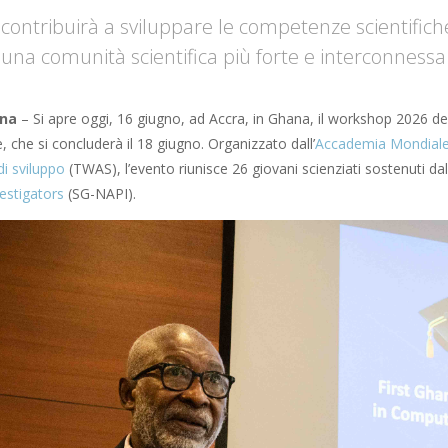
contribuirà a sviluppare le competenze scientifiche 
una comunità scientifica più forte e interconnessa
ana
– Si apre oggi, 16 giugno, ad Accra, in Ghana, il workshop 2026 de
che si concluderà il 18 giugno. Organizzato dall’
Accademia Mondiale d
di sviluppo
(TWAS), l’evento riunisce 26 giovani scienziati sostenuti 
vestigators
(SG-NAPI).