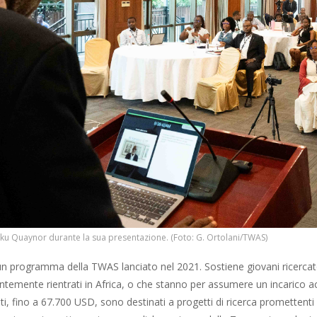
Narku Quaynor durante la sua presentazione. (Foto: G. Ortolani/TWAS)
n programma della TWAS lanciato nel 2021. Sostiene giovani ricercato
temente rientrati in Africa, o che stanno per assumere un incarico ac
i, fino a 67.700 USD, sono destinati a progetti di ricerca promettenti e 