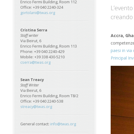
Enrico Fermi Building, Room 112
L’evento 
Office: +39 040 2240-324
gortolani@twas.org
creando 
Cristina Serra
Accra, Gh
Staff writer
Via Beirut, 6
competenze, 
Enrico Fermi Building, Room 113
paesi in via 
Phone: +39 040 2240-429
Mobile: +39 338 430-5210
Principal In
cserra@twas.org
Sean Treacy
Staff Writer
Via Beirut, 6
Enrico Fermi Building, Room T8/2
Office: +39 040 2240-538
streacy@twas.org
General contact:
info@twas.org