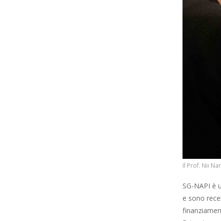
Il Prof. Nii 
SG-NAPI è u
e sono recen
finanziament