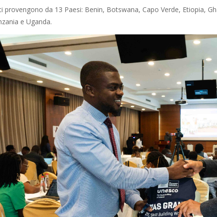
nti provengono da 13 Paesi: Benin, Botswana, Capo Verde, Etiopia, Gha
nzania e Uganda.