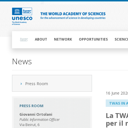
Skip
to
main
content
Main
navigation
ABOUT
NETWORK
OPPORTUNITIES
SCIENC
News
Press Room
16 June 202
TWAS IN 
PRESS ROOM
La TWA
Giovanni Ortolani
Public Information Officer
per il
Via Beirut, 6