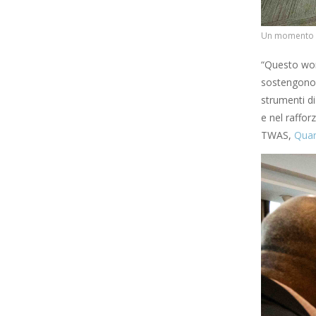
Un momento de
“Questo work
sostengono l
strumenti di
e nel raffor
TWAS,
Quar