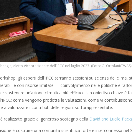
hang'a, eletto Vicepresidente dell’IPCC nel luglio 2023. (Foto: G. Ortolani/TWAS)
orkshop, gli esperti dell’IPCC terranno sessioni su scienza del clima, 
nerabili e con risorse limitate — coinvolgimento nelle politiche e raff
per sostenere un’azione climatica più efficace. Un obiettivo chiave è far
ll’IPCC: come vengono prodotte le valutazioni, come vi contribuiscono 
e a valorizzare i contributi delle regioni sottorappresentate.
 è realizzato grazie al generoso sostegno della
David and Lucile Pack
isione è costruire una comunità scientifica forte e interconnessa nel 