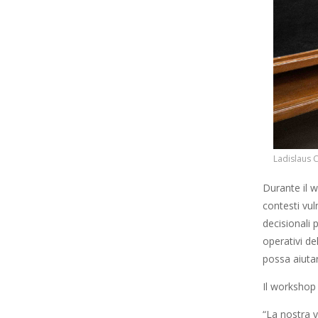
Ladislaus C
Durante il w
contesti vul
decisionali 
operativi de
possa aiutar
Il workshop
“La nostra v