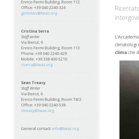
Enrico Fermi Building, Room 112
Ricercat
Office: +39 040 2240-324
gortolani@twas.org
intergov
Cristina Serra
L’Accademia 
Staff writer
Via Beirut, 6
climatologi 
Enrico Fermi Building, Room 113
clima
che du
Phone: +39 040 2240-429
Mobile: +39 338 430-5210
cserra@twas.org
Sean Treacy
Staff Writer
Via Beirut, 6
Enrico Fermi Building, Room T8/2
Office: +39 040 2240-538
streacy@twas.org
General contact:
info@twas.org