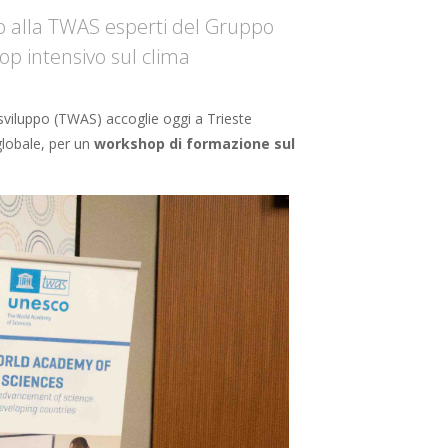
ano alla TWAS esperti del Gruppo
p intensivo sul clima
 sviluppo (TWAS) accoglie oggi a Trieste
 globale, per un
workshop di formazione sul