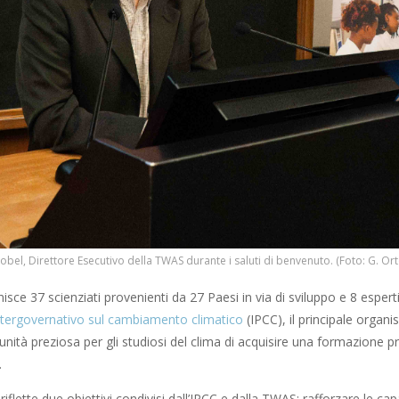
bel, Direttore Esecutivo della TWAS durante i saluti di benvenuto. (Foto: G. Or
isce 37 scienziati provenienti da 27 Paesi in via di sviluppo e 8 esperti d
tergovernativo sul cambiamento climatico
(IPCC), il principale organi
unità preziosa per gli studiosi del clima di acquisire una formazione pr
.
iflette due obiettivi condivisi dall’IPCC e dalla TWAS: rafforzare le capa