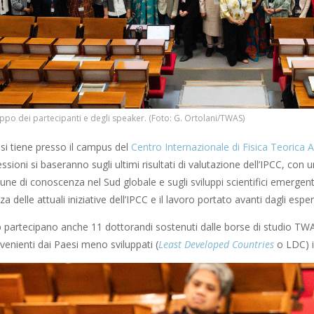
ppo dei partecipanti e degli speaker. (Foto: G. Ortolani/TWAS)
si tiene presso il campus del
Centro Internazionale di Fisica Teorica
sioni si baseranno sugli ultimi risultati di valutazione dell’IPCC, con un
acune di conoscenza nel Sud globale e sugli sviluppi scientifici emerge
 delle attuali iniziative dell’IPCC e il lavoro portato avanti dagli espert
 partecipano anche 11 dottorandi sostenuti dalle borse di studio TWAS
venienti dai Paesi meno sviluppati (
Least Developed Countries
o LDC) id