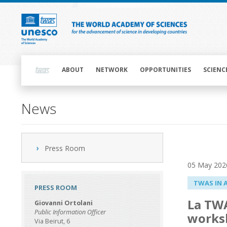
Skip
to
main
content
Main
navigation
ABOUT
NETWORK
OPPORTUNITIES
SCIENC
News
Press Room
05 May 202
TWAS IN 
PRESS ROOM
La TWA
Giovanni Ortolani
Public Information Officer
worksh
Via Beirut, 6