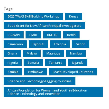
Tags
2025 TWAS Skill Building Workshop
Kenya
Seed Grant for New African Principal Investigators
SG-NAPI
BMBF
BMFTR
Benin
Cameroon
Djibouti
Ethiopia
Gabon
Ghana
Malawi
Mauritius
Namibia
nigeria
Somalia
Tanzania
Uganda
Zambia
zimbabwe
Least Developed Countries
Science and Technology-Lagging countries
African Foundation for Women and Youth in Education
Science Technology and Innovation