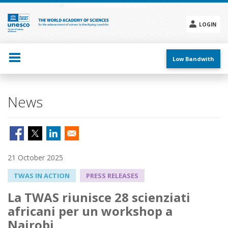
Skip
to
main
LOGIN
content
Social
menu
Low Bandwith
News
21 October 2025
TWAS IN ACTION
PRESS RELEASES
La TWAS riunisce 28 scienziati
africani per un workshop a
Nairobi