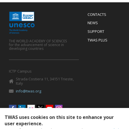
Menu
CONTACTS
Mobile
Footer
NEWS
SUPPORT
TWAS PLUS
THE WORLD ACADEMY OF SCIENCES
for the advancement of science in
developing countries
ICTP Campus
Strada Costiera 11, 34151 Trieste,
Italy
info@twas.org
Social
menu
TWAS uses cookies on this site to enhance your
user experience.