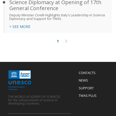
Science Diplomacy at Opening of 17th
General Conference
Deputy Minister Cirielli Highlights Italy’s Leadership in Science
Diplomacy and Support for TWAS
> SEE MORE
1
Current
Next
Pagination
page
page
Menu
CONTACTS
Mobile
Footer
NEWS
SUPPORT
TWAS PLUS
THE WORLD ACADEMY OF SCIENCES
for the advancement of science in
developing countries