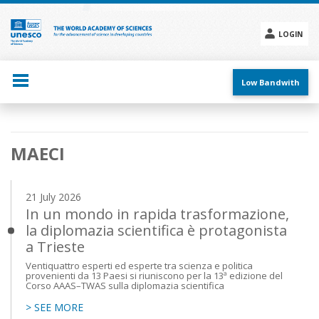
Skip
to
main
LOGIN
content
Social
menu
Low Bandwith
Main
MAECI
navigation
21 July 2026
In un mondo in rapida trasformazione,
la diplomazia scientifica è protagonista
a Trieste
Ventiquattro esperti ed esperte tra scienza e politica
provenienti da 13 Paesi si riuniscono per la 13ª edizione del
Corso AAAS–TWAS sulla diplomazia scientifica
> SEE MORE