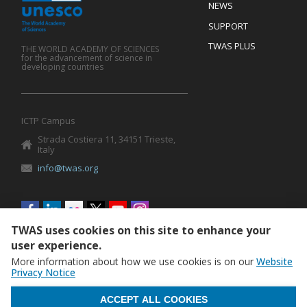
Footer
NEWS
SUPPORT
TWAS PLUS
THE WORLD ACADEMY OF SCIENCES
for the advancement of science in
developing countries
ICTP Campus
Strada Costiera 11, 34151 Trieste,
Italy
info@twas.org
Social
menu
TWAS uses cookies on this site to enhance your
user experience.
More information about how we use cookies is on our
Website
Privacy Notice
WITHDRAW CONSENT
ACCEPT ALL COOKIES