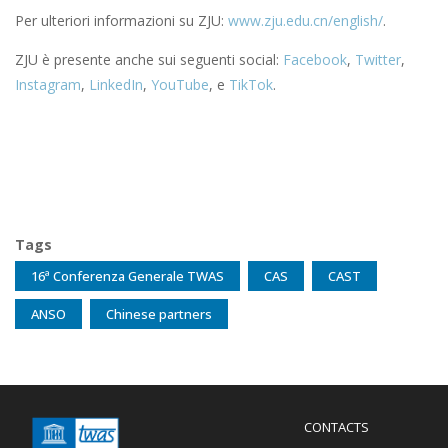
Per ulteriori informazioni su ZJU:
www.zju.edu.cn/english/
.
ZJU è presente anche sui seguenti social:
Facebook
,
Twitter
,
Instagram
,
LinkedIn
,
YouTube
, e
TikTok
.
Tags
16ª Conferenza Generale TWAS
CAS
CAST
ANSO
Chinese partners
Menu
CONTACTS
Mobile