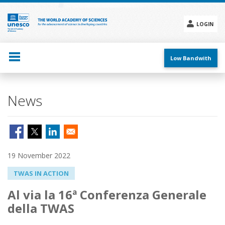
Skip
to
main
LOGIN
content
Social
menu
Low Bandwith
News
19 November 2022
TWAS IN ACTION
Al via la 16ª Conferenza Generale
della TWAS